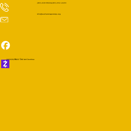
(301) 203-9500 & (301) 292-2654
info@wattummaprateip.org
ออกแบบ | พัฒนา โดย Varit Seekhao