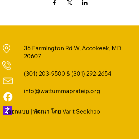
36 Farmington Rd W, Accokeek, MD
20607
(301) 203-9500 & (301) 292-2654
info@wattummaprateip.org
ออกแบบ | พัฒนา โดย Varit Seekhao