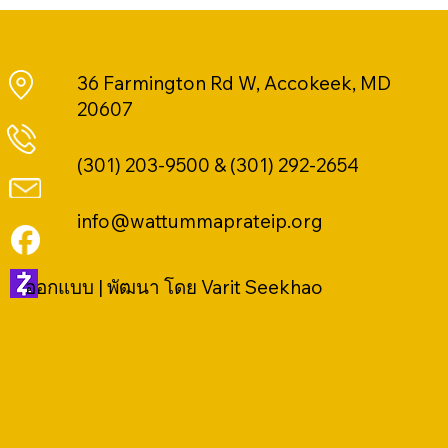
36 Farmington Rd W, Accokeek, MD
20607
(301) 203-9500 & (301) 292-2654
info@wattummaprateip.org
ออกแบบ | พัฒนา โดย Varit Seekhao